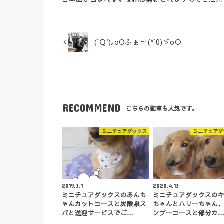
(´Ｑ`)｡oOふぁ～(*´0)ゞoＯ
RECOMMEND
こちらの記事も人気です。
ミニチュアダックス
ミニチュアダ
2019.3.1
2020.4.13
ミニチュアダックスのあんち
ミニチュアダックスの
ゃんカットコースと炭酸泉ス
ちゃんとハリーちゃん
パと送迎サービスでご…
ンプーコースと部分カ