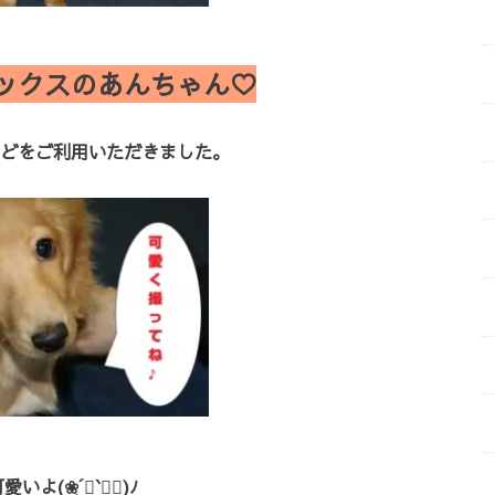
ックスのあんちゃん♡
どをご利用いただきました。
いよ(❀ฺ´∀`❀ฺ)ﾉ