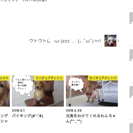
ウトウト(。-ω-)zzz. . . (。ﾟωﾟ) ﾊｯ!
ックス
ミニチュアダックス
ミニチュアダックス
2018.8.1
2018.2.20
キング
バイキング(#^.^#)
元気をわけてくれるわんちゃ
、シャ
ん(*^_^*)
…