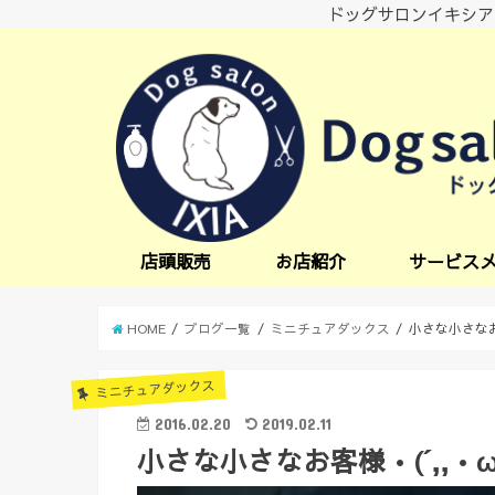
ドッグサロンイキシア
店頭販売
お店紹介
サービス
小型犬サービス
中型犬サービス
炭酸スパ
オプションサー
日中一時預かり
送迎サービス
HOME
ブログ一覧
ミニチュアダックス
小さな小さなお客
ミニチュアダックス
2016.02.20
2019.02.11
小さな小さなお客様•(´,,•ω