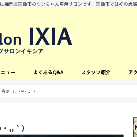
は福岡県宗像市のワンちゃん専用サロンです。宗像市では初の炭
メニュー
よくあるQ&A
スタッフ紹介
ア
ビス
様•(´,,•ω•,,｀)
•,,｀)