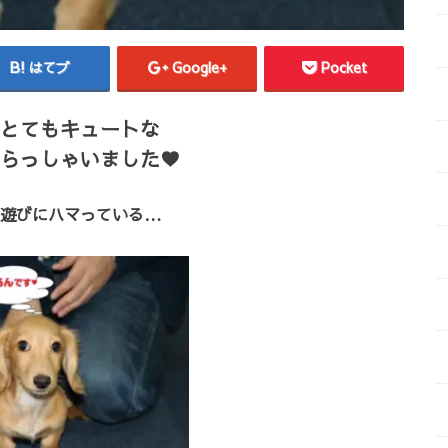
はてブ
Google+
Pocket
とてもキュートな
らっしゃいました♥
遊びにハマっている…