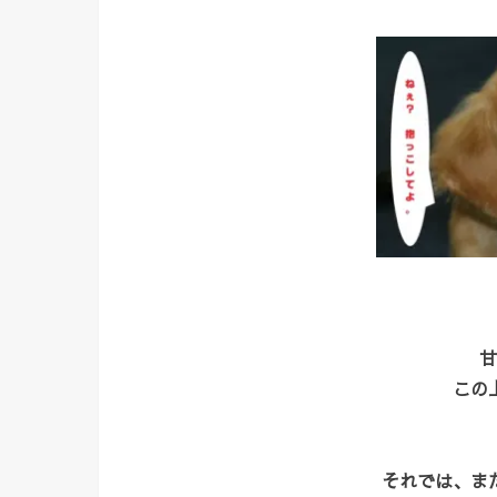
甘
この
それでは、ま