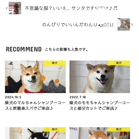
不思議な服？いいえ、サンタですᒄ₍⁽ˆ⁰ˆ⁾₎ᒃ♪♬
のんびりでいいんだわんＵ◕ฺܫฺ◕ฺＵ
RECOMMEND
こちらの記事も人気です。
柴犬
柴犬
2024.10.5
2022.7.18
柴犬のマルちゃんシャンプーコー
柴犬のモモちゃんシャンプーコー
スと炭酸泉スパでご来店♪
スと部分カットでご来店♪
柴犬
柴犬