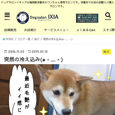
ドッグサロンイキシアは福岡県宗像市のワンちゃん専用サロンです。宗像市では初の炭酸スパ導入
サロンです。
menu
search
店頭販売
お店紹介
サービスメニュー
よくあるQ&A
スタッ
HOME
ブログ一覧
柴犬
突然の冷え込み(๑•﹏•)
2016.11.25
2019.01.12
柴犬
突然の冷え込み(๑•﹏•)