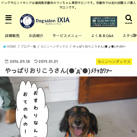
ドッグサロンイキシアは福岡県宗像市のワンちゃん専用サロンです。宗像市では初の炭酸スパ導入
サロンです。
menu
search
店頭販売
お店紹介
サービスメニュー
よくあるQ&A
スタッ
HOME
ブログ一覧
カニンヘンダックス
やっぱりおりこうさん(●´д`●)ﾒﾁｬｶﾜｧｰ
2016.09.18
2019.01.21
カニンヘンダックス
やっぱりおりこうさん(●´д`●)ﾒﾁｬｶﾜｧｰ