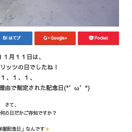
はてブ
Google+
Pocket
１１月１１日は、
リッツの日でしたね！
１、１、１、
由で制定された記念日(*’ω’*)
さて、
何の日だかご存知ですか？
洋服記念日」なんです