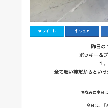
ツイート
シェア
昨日の
ポッキー＆プ
１、
全て細い棒だからという理
ちなみに本日は
今日は、「