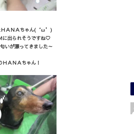
ＨＡＮＡちゃん(‘ω’)
Ｍに出られそうですね♡
匂いが漂ってきました～
のＨＡＮＡちゃん！