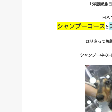
「洋服記念日
ＨＡ
シャンプーコース
と
はりきって施術
シャンプー中のＨ