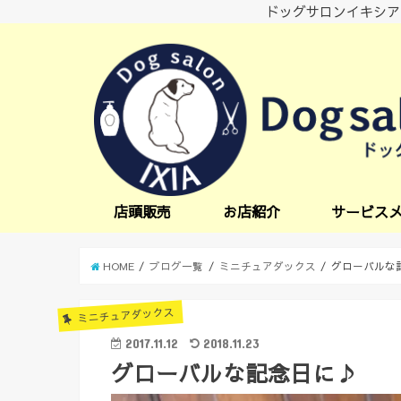
ドッグサロンイキシア
店頭販売
お店紹介
サービス
小型犬サービス
中型犬サービス
炭酸スパ
オプションサー
日中一時預かり
送迎サービス
HOME
ブログ一覧
ミニチュアダックス
グローバルな
ミニチュアダックス
2017.11.12
2018.11.23
グローバルな記念日に♪