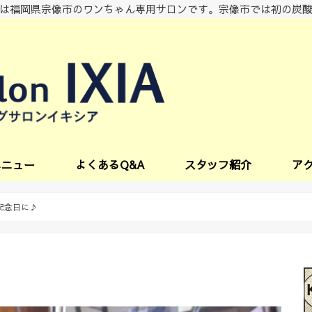
は福岡県宗像市のワンちゃん専用サロンです。宗像市では初の炭
メニュー
よくあるQ&A
スタッフ紹介
ア
ビス
記念日に♪