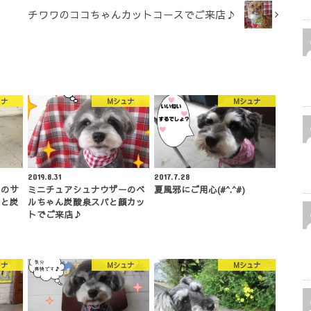
チワワのココちゃんカットコースでご来店♪
ュナ
Mシュナ
Mシュナ
2019.8.31
2017.7.28
ーのサ
ミニチュアシュナウザーのベ
夏風邪にご用心(#^.^#)
スと炭
ルちゃん炭酸泉スパと顔カッ
トでご来店♪
ュナ
Mシュナ
Mシュナ