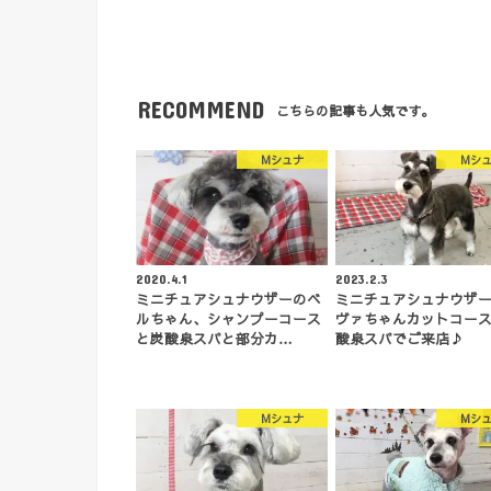
RECOMMEND
こちらの記事も人気です。
Mシュナ
Mシ
2020.4.1
2023.2.3
ミニチュアシュナウザーのベ
ミニチュアシュナウザ
ルちゃん、シャンプーコース
ヴァちゃんカットコー
と炭酸泉スパと部分カ…
酸泉スパでご来店♪
Mシュナ
Mシ