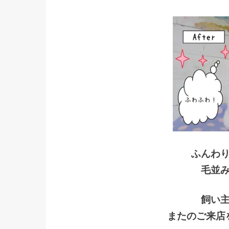
ふんわ
毛並
飼い
またのご来店