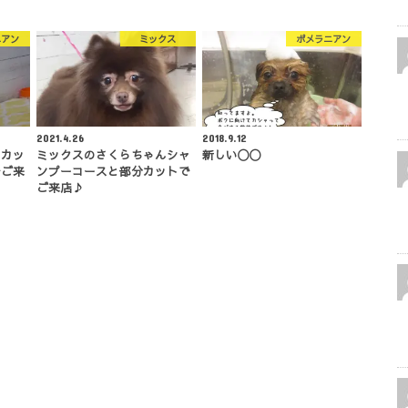
ニアン
ミックス
ポメラニアン
2021.4.26
2018.9.12
んカッ
ミックスのさくらちゃんシャ
新しい〇〇
でご来
ンプーコースと部分カットで
ご来店♪