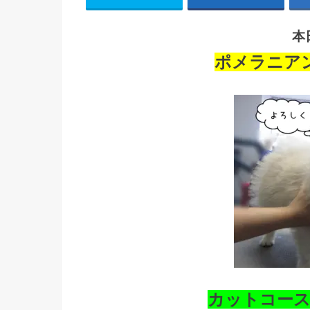
本
ポメラニア
カットコー