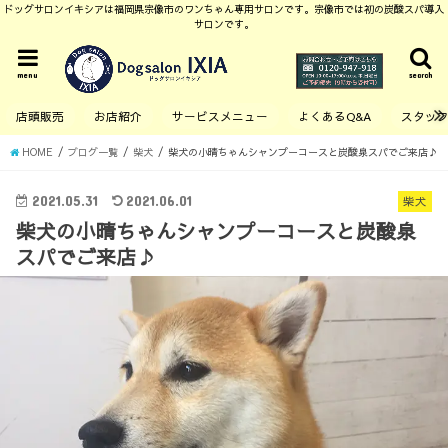
ドッグサロンイキシアは福岡県宗像市のワンちゃん専用サロンです。宗像市では初の炭酸スパ導入
サロンです。
menu
search
店頭販売
お店紹介
サービスメニュー
よくあるQ&A
スタッ
HOME
ブログ一覧
柴犬
柴犬の小晴ちゃんシャンプーコースと炭酸泉スパでご来店♪
2021.05.31
2021.06.01
柴犬
柴犬の小晴ちゃんシャンプーコースと炭酸泉
スパでご来店♪