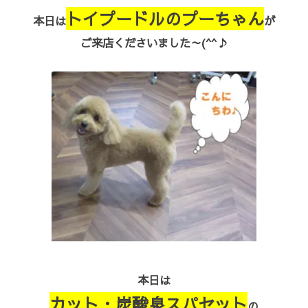
トイプードルのプーちゃん
本日は
が
ご来店くださいました～(^^♪
本日は
カット・炭酸泉スパセット
の