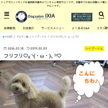
ドッグサロンイキシアは福岡県宗像市のワンちゃん専用サロンです。宗像市では初の炭酸スパ導入
サロンです。
menu
search
店頭販売
お店紹介
サービスメニュー
よくあるQ&A
スタッ
HOME
ブログ一覧
トイプードル
フリフリ♡₍₍ ◝(・ω・)◟ ⁾⁾♡
2016.03.18
2019.02.09
トイプードル
フリフリ♡₍₍ ◝(・ω・)◟ ⁾⁾♡