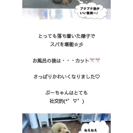
とっても落ち着いた様子で
スパを堪能☆彡
お風呂の後は・・・カット
さっぱりかわいくなりました♡
ぷーちゃんはとても
社交的(*’▽’)