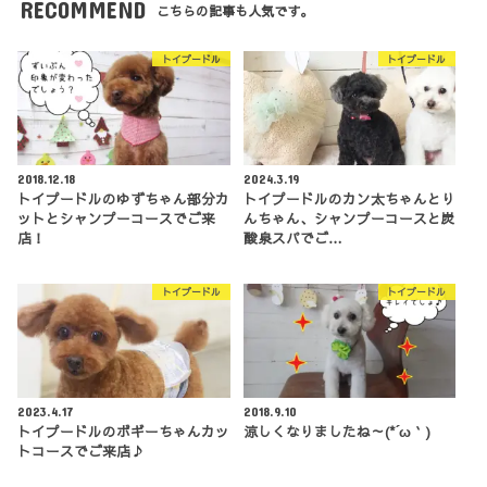
RECOMMEND
こちらの記事も人気です。
トイプードル
トイプードル
2018.12.18
2024.3.19
トイプードルのゆずちゃん部分カ
トイプードルのカン太ちゃんとり
ットとシャンプーコースでご来
んちゃん、シャンプーコースと炭
店！
酸泉スパでご…
トイプードル
トイプードル
2023.4.17
2018.9.10
トイプードルのボギーちゃんカッ
涼しくなりましたね～(*´ω｀)
トコースでご来店♪