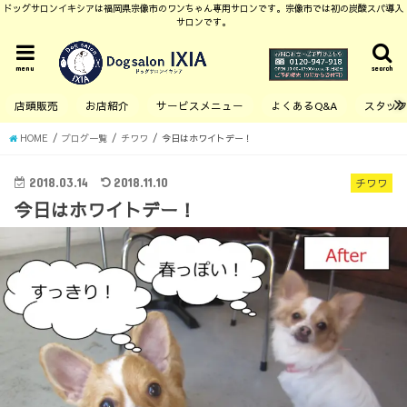
ドッグサロンイキシアは福岡県宗像市のワンちゃん専用サロンです。宗像市では初の炭酸スパ導入
サロンです。
menu
search
店頭販売
お店紹介
サービスメニュー
よくあるQ&A
スタッ
HOME
ブログ一覧
チワワ
今日はホワイトデー！
2018.03.14
2018.11.10
チワワ
今日はホワイトデー！