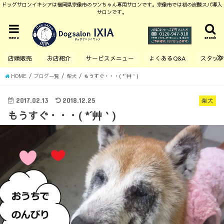
ドッグサロンイキシアは福岡県宗像市のワンちゃん専用サロンです。宗像市では初の炭酸スパ導入
サロンです。
menu
search
店頭販売
お店紹介
サービスメニュー
よくあるQ&A
スタッ
HOME
ブログ一覧
柴犬
もうすぐ・・・( *´艸｀)
2017.02.13
2018.12.25
柴犬
もうすぐ・・・( *´艸｀)