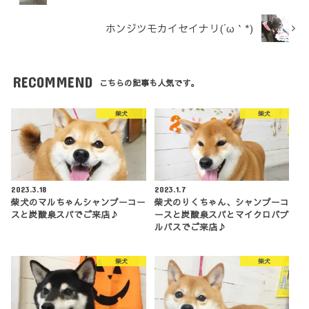
ホンジツモカイセイナリ(´ω｀*)
RECOMMEND
こちらの記事も人気です。
柴犬
柴犬
2023.3.18
2023.1.7
柴犬のマルちゃんシャンプーコー
柴犬のりくちゃん、シャンプーコ
スと炭酸泉スパでご来店♪
ースと炭酸泉スパとマイクロバブ
ルバスでご来店♪
柴犬
柴犬