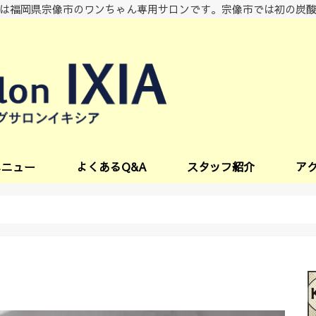
は福岡県宗像市のワンちゃん専用サロンです。宗像市では初の炭
メニュー
よくあるQ&A
スタッフ紹介
ア
ビス