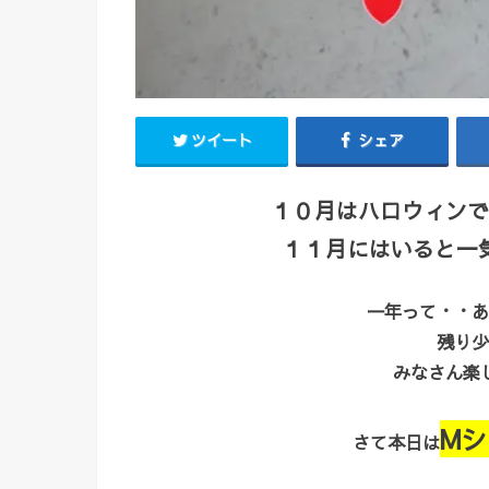
ツイート
シェア
１０月はハロウィンで
１１月にはいると一
一年って・・あ
残り少
みなさん楽
M
さて本日は