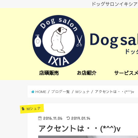
ドッグサロンイキシア
店頭販売
お店紹介
サービス
小型犬サービス
中型犬サービス
炭酸スパ
オプションサー
日中一時預かり
送迎サービス
HOME
ブログ一覧
Mシュナ
アクセントは・・(*^^)v
Mシュナ
2016.11.06
2019.01.14
アクセントは・・(*^^)v