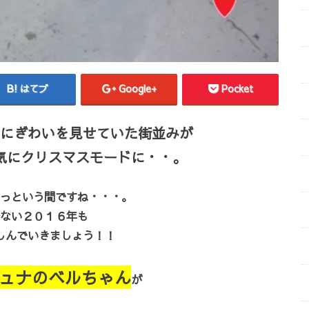
はてブ
Google+
Pocket
にぎわいを見せていた街並みが
気にクリスマスモードに・・。
っという間ですね・・・。
ない２０１６年も
しんでいきましょう！！
シュナのベルちゃん
が